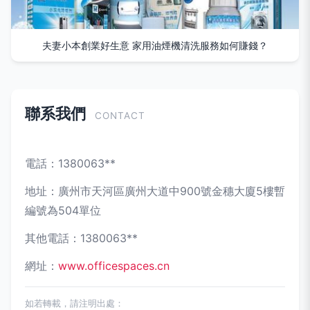
夫妻小本創業好生意 家用油煙機清洗服務如何賺錢？
聯系我們
CONTACT
電話：1380063**
地址：廣州市天河區廣州大道中900號金穗大廈5樓暫
編號為504單位
其他電話：1380063**
網址：
www.officespaces.cn
如若轉載，請注明出處：